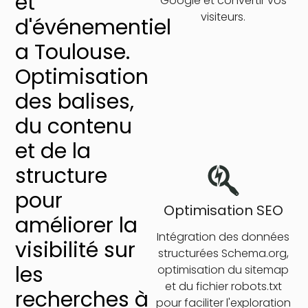
et
Google et convertir vos
visiteurs.
d'événementiel
a Toulouse.
Optimisation
des balises,
du contenu
et de la
structure
pour
Optimisation SEO
améliorer la
Intégration des données
visibilité sur
structurées Schema.org,
les
optimisation du sitemap
et du fichier robots.txt
recherches à
pour faciliter l'exploration