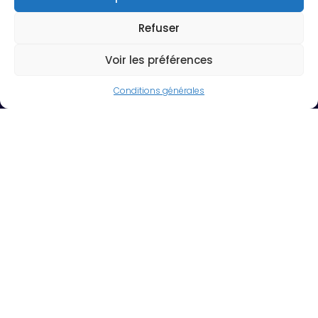
Site en ligne depuis trop peu de temps pour voir les effets de la
Refuser
stratégie SEO
Voir les préférences
Voir le site
Conditions générales