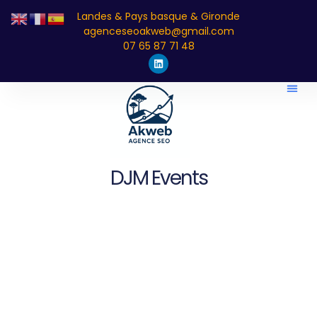
Landes & Pays basque & Gironde
agenceseoakweb@gmail.com
07 65 87 71 48
DJM Events