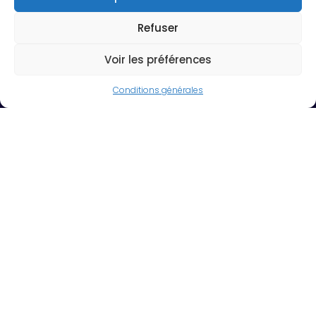
Site en ligne depuis trop peu de temps pour voir les effets de la
Refuser
stratégie SEO
Voir les préférences
Voir le site
Conditions générales